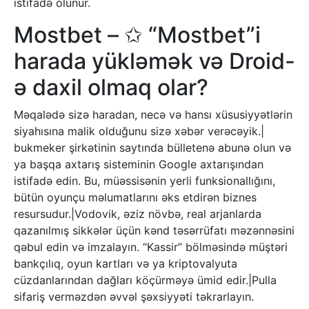
istifadə olunur.
Mostbet – ✩ “Mostbet”i
harada yükləmək və Droid-
ə daxil olmaq olar?
Məqalədə sizə haradan, necə və hansı xüsusiyyətlərin
siyahısına malik olduğunu sizə xəbər verəcəyik.|
bukmeker şirkətinin saytında bülletenə abunə olun və
ya başqa axtarış sisteminin Google axtarışından
istifadə edin. Bu, müəssisənin yerli funksionallığını,
bütün oyunçu məlumatlarını əks etdirən biznes
resursudur.|Vodovik, əziz növbə, real arjanlarda
qazanılmış sikkələr üçün kənd təsərrüfatı məzənnəsini
qəbul edin və imzalayın. “Kassir” bölməsində müştəri
bankçılıq, oyun kartları və ya kriptovalyuta
cüzdanlarından dağları köçürməyə ümid edir.|Pulla
sifariş verməzdən əvvəl şəxsiyyəti təkrarlayın.