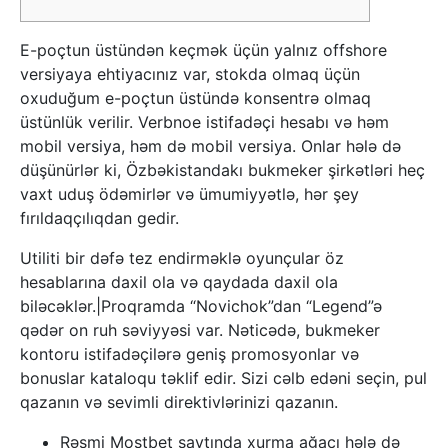
E-poçtun üstündən keçmək üçün yalnız offshore
versiyaya ehtiyacınız var, stokda olmaq üçün
oxuduğum e-poçtun üstündə konsentrə olmaq
üstünlük verilir. Verbnoe istifadəçi hesabı və həm
mobil versiya, həm də mobil versiya.
Onlar hələ də
düşünürlər ki, Özbəkistandakı bukmeker şirkətləri heç
vaxt uduş ödəmirlər və ümumiyyətlə, hər şey
fırıldaqçılıqdan gedir.
Utiliti bir dəfə tez endirməklə oyunçular öz
hesablarına daxil ola və qaydada daxil ola
biləcəklər.|Proqramda “Novichok”dan “Legend”ə
qədər on ruh səviyyəsi var. Nəticədə, bukmeker
kontoru istifadəçilərə geniş promosyonlar və
bonuslar kataloqu təklif edir. Sizi cəlb edəni seçin, pul
qazanın və sevimli direktivlərinizi qazanın.
Rəsmi Mostbet saytında xurma ağacı hələ də