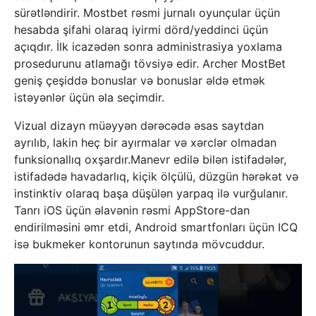
sürətləndirir. Mostbet rəsmi jurnalı oyunçular üçün
hesabda şifahi olaraq iyirmi dörd/yeddinci üçün
açıqdır. İlk icazədən sonra administrasiya yoxlama
prosedurunu atlamağı tövsiyə edir. Archer MostBet
geniş çeşiddə bonuslar və bonuslar əldə etmək
istəyənlər üçün əla seçimdir.
Vizual dizayn müəyyən dərəcədə əsas saytdan
ayrılıb, lakin heç bir ayırmalar və xərclər olmadan
funksionallıq oxşardır.Manevr edilə bilən istifadələr,
istifadədə havadarlıq, kiçik ölçülü, düzgün hərəkət və
instinktiv olaraq başa düşülən yarpaq ilə vurğulanır.
Tanrı iOS üçün əlavənin rəsmi AppStore-dan
endirilməsini əmr etdi, Android smartfonları üçün ICQ
isə bukmeker kontorunun saytında mövcuddur.