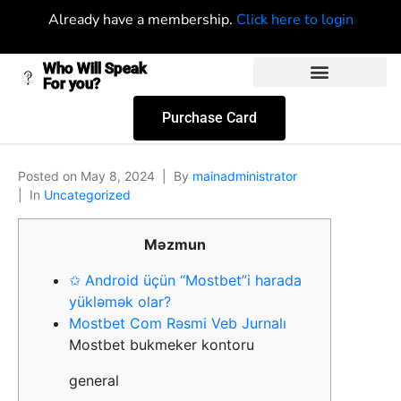
Already have a membership.
Click here to login
Who Will Speak
For you?
Purchase Card
Posted on
May 8, 2024
By
mainadministrator
In
Uncategorized
Məzmun
✩ Android üçün “Mostbet”i harada
yükləmək olar?
Mostbet Com Rəsmi Veb Jurnalı
Mostbet bukmeker kontoru
general