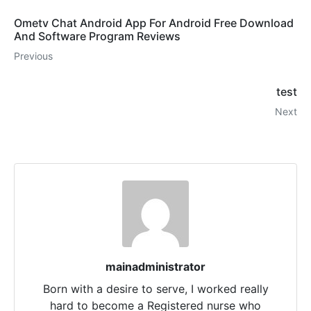
Ometv Chat Android App For Android Free Download
And Software Program Reviews
Previous
test
Next
mainadministrator
Born with a desire to serve, I worked really
hard to become a Registered nurse who