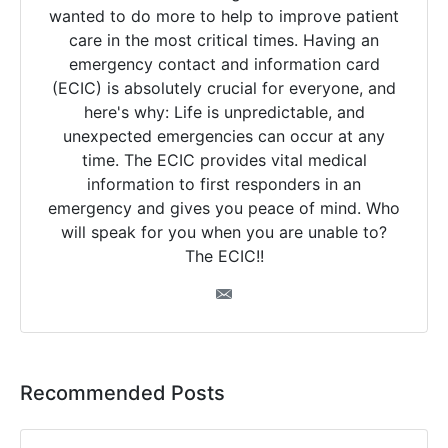
wanted to do more to help to improve patient
care in the most critical times. Having an
emergency contact and information card
(ECIC) is absolutely crucial for everyone, and
here's why: Life is unpredictable, and
unexpected emergencies can occur at any
time. The ECIC provides vital medical
information to first responders in an
emergency and gives you peace of mind. Who
will speak for you when you are unable to?
The ECIC!!
Recommended Posts