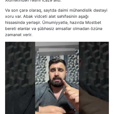
Xidmətindən rəsmi icazə alıb.
Və son çarə olaraq, saytda daimi mühəndislik dəstəyi
xoru var. Abak vidceti alət səhifəsinin aşağı
hissəsində yerləşir. Ümumiyyətlə, hazırda Mostbet
bereti elanlar və şübhəsiz əmsallar olmadan özünə
zəmanət verir.