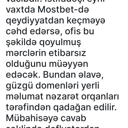
vaxtda Mostbet-də
qeydiyyatdan keçməyə
cəhd edərsə, ofis bu
şəkildə qoyulmuş
mərclərin etibarsız
olduğunu müəyyən
edəcək. Bundan əlavə,
güzgü domenləri yerli
məlumat nəzarət orqanları
tərəfindən qadağan edilir.
Mübahisəyə cavab