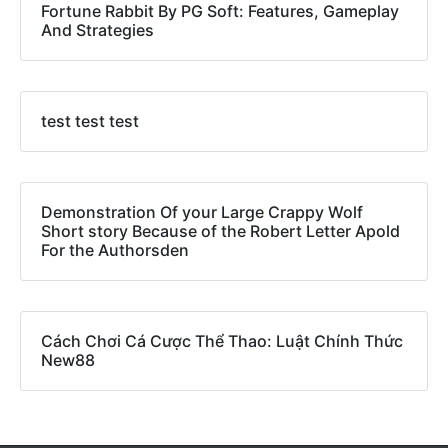
Fortune Rabbit By PG Soft: Features, Gameplay
And Strategies
test test test
Demonstration Of your Large Crappy Wolf
Short story Because of the Robert Letter Apold
For the Authorsden
Cách Chơi Cá Cược Thể Thao: Luật Chính Thức
New88