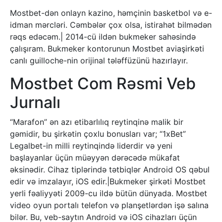
Mostbet-dən onlayn kazino, həmçinin basketbol və e-
idman mərcləri. Cəmbələr çox olsa, istirahət bilmədən
rəqs edəcəm.| 2014-cü ildən bukmeker sahəsində
çalışıram. Bukmeker kontorunun Mostbet aviaşirkəti
canlı guilloche-nin orijinal tələffüzünü hazırlayır.
Mostbet Com Rəsmi Veb
Jurnalı
“Marafon” ən azı etibarlılıq reytinqinə malik bir
gəmidir, bu şirkətin çoxlu bonusları var; “1xBet”
Legalbet-in milli reytinqində liderdir və yeni
başlayanlar üçün müəyyən dərəcədə mükafat
əksinədir. Cihaz tiplərində tətbiqlər Android OS qəbul
edir və imzalayır, iOS edir.|Bukmeker şirkəti Mostbet
yerli fəaliyyəti 2009-cu ildə bütün dünyada. Mostbet
video oyun portalı telefon və planşetlərdən işə salına
bilər. Bu, veb-saytın Android və iOS cihazları üçün