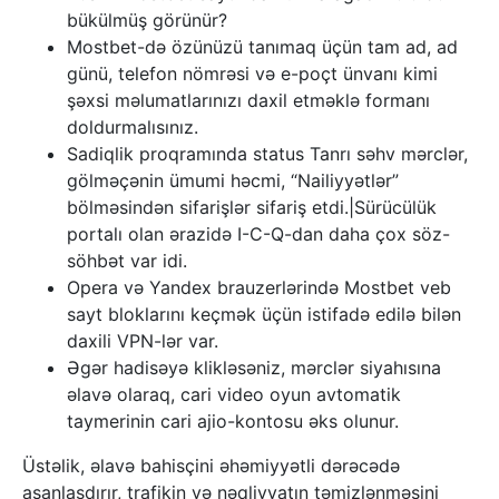
bükülmüş görünür?
Mostbet-də özünüzü tanımaq üçün tam ad, ad
günü, telefon nömrəsi və e-poçt ünvanı kimi
şəxsi məlumatlarınızı daxil etməklə formanı
doldurmalısınız.
Sadiqlik proqramında status Tanrı səhv mərclər,
gölməçənin ümumi həcmi, “Nailiyyətlər”
bölməsindən sifarişlər sifariş etdi.|Sürücülük
portalı olan ərazidə I-C-Q-dan daha çox söz-
söhbət var idi.
Opera və Yandex brauzerlərində Mostbet veb
sayt bloklarını keçmək üçün istifadə edilə bilən
daxili VPN-lər var.
Əgər hadisəyə klikləsəniz, mərclər siyahısına
əlavə olaraq, cari video oyun avtomatik
taymerinin cari ajio-kontosu əks olunur.
Üstəlik, əlavə bahisçini əhəmiyyətli dərəcədə
asanlaşdırır, trafikin və nəqliyyatın təmizlənməsini