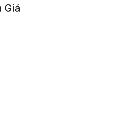
h Giá