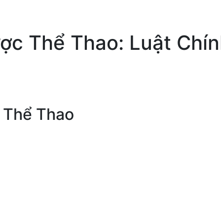
ợc Thể Thao: Luật Chí
c Thể Thao