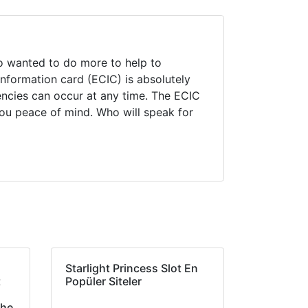
ho wanted to do more to help to
information card (ECIC) is absolutely
encies can occur at any time. The ECIC
you peace of mind. Who will speak for
Starlight Princess Slot En
t
Popüler Siteler
the