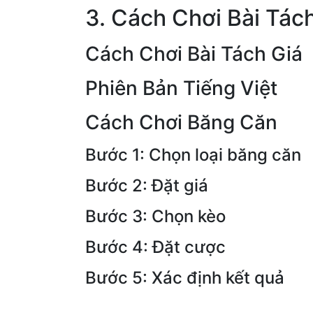
3. Cách Chơi Bài Tác
Cách Chơi Bài Tách Giá
Phiên Bản Tiếng Việt
Cách Chơi Băng Căn
Bước 1: Chọn loại băng căn
Bước 2: Đặt giá
Bước 3: Chọn kèo
Bước 4: Đặt cược
Bước 5: Xác định kết quả