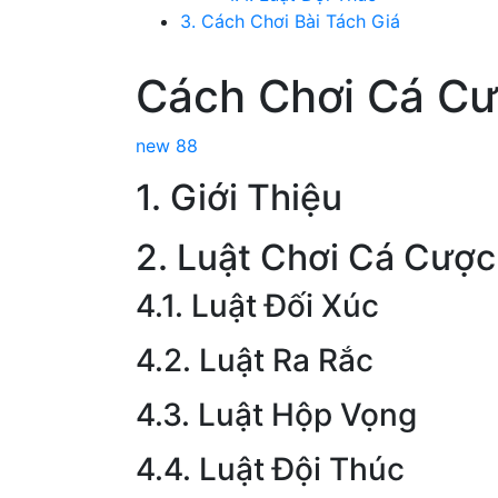
3. Cách Chơi Bài Tách Giá
Cách Chơi Cá Cư
new 88
1. Giới Thiệu
2. Luật Chơi Cá Cượ
4.1. Luật Đối Xúc
4.2. Luật Ra Rắc
4.3. Luật Hộp Vọng
4.4. Luật Đội Thúc