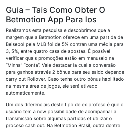
Guia – Tais Como Obter O
Betmotion App Para Ios
Realizamos esta pesquisa e descobrimos que a
margem que a Betmotion oferece em uma partida de
Beisebol pela MLB foi de 5% contran uma média para
3, 5%, entre quatro casa de apostas. É possível
verificar quais promoções estão em manuseio na
“Minha” “conta”. Vale destacar la cual a conversão
para ganhos através 2 bônus para seu saldo depende
carry out Rollover. Caso tenha outro bônus habilitado
na mesma área de jogos, ele será ativado
automaticamente.
Um dos diferenciais deste tipo de ex profeso é que o
usuário tem a new possibilidade de acompanhar a
transmissão sobre algumas partidas et utilizar o
proceso cash out. Na Betmotion Brasil, outra dentre