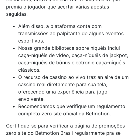
premia o jogador que acertar várias apostas
seguidas.
Além disso, a plataforma conta com
transmissões ao palpitante de alguns eventos
esportivos.
Nossa grande biblioteca sobre níquéis inclui
caça-níquéis de vídeo, caça-níquéis de jackpot,
caça-níquéis de bônus electronic caça-níquéis
clássicos.
O recurso de cassino ao vivo traz an aire de um
cassino real diretamente para sua tela,
oferecendo uma experiência para jogo
envolvente.
Recomendamos que verifique um regulamento
completo zero site oficial da Betmotion.
Certifique-se para verificar a página de promoções
zero site do Betmotion Brasil regularmente pra se