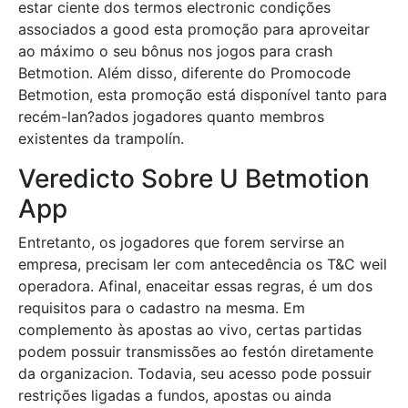
estar ciente dos termos electronic condições
associados a good esta promoção para aproveitar
ao máximo o seu bônus nos jogos para crash
Betmotion. Além disso, diferente do Promocode
Betmotion, esta promoção está disponível tanto para
recém-lan?ados jogadores quanto membros
existentes da trampolín.
Veredicto Sobre U Betmotion
App
Entretanto, os jogadores que forem servirse an
empresa, precisam ler com antecedência os T&C weil
operadora. Afinal, enaceitar essas regras, é um dos
requisitos para o cadastro na mesma. Em
complemento às apostas ao vivo, certas partidas
podem possuir transmissões ao festón diretamente
da organizacion. Todavia, seu acesso pode possuir
restrições ligadas a fundos, apostas ou ainda