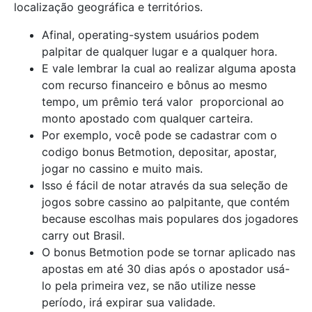
localização geográfica e territórios.
Afinal, operating-system usuários podem
palpitar de qualquer lugar e a qualquer hora.
E vale lembrar la cual ao realizar alguma aposta
com recurso financeiro e bônus ao mesmo
tempo, um prêmio terá valor proporcional ao
monto apostado com qualquer carteira.
Por exemplo, você pode se cadastrar com o
codigo bonus Betmotion, depositar, apostar,
jogar no cassino e muito mais.
Isso é fácil de notar através da sua seleção de
jogos sobre cassino ao palpitante, que contém
because escolhas mais populares dos jogadores
carry out Brasil.
O bonus Betmotion pode se tornar aplicado nas
apostas em até 30 dias após o apostador usá-
lo pela primeira vez, se não utilize nesse
período, irá expirar sua validade.