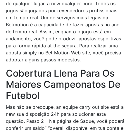
de qualquer lugar, a new qualquer hora. Todos os
jogos são jogados por revendedores profissionais
em tempo real. Um de serviços mais legais da
Betmotion é a capacidade de fazer apostas no ano
de tempo real. Assim, enquanto o jogo está em
andamento, você pode produzir apostas esportivas
para forma rápida at the segura. Para realizar uma
aposta simply no Bet Motion Web site, você precisa
adoptar alguns passos modestos.
Cobertura Llena Para Os
Maiores Campeonatos De
Futebol
Mas não se preocupe, an equipe carry out site está a
new sua disposição 24h para solucionar esta
questão. Passo 2 – Na página de Saque, você poderá
conferir um saldo” “overall disponível em tua conta e