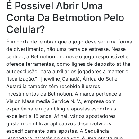
É Possível Abrir Uma
Conta Da Betmotion Pelo
Celular?
É importante lembrar que o jogo deve ser uma forma
de divertimento, não uma tema de estresse. Nesse
sentido, a Betmotion promove o jogo responsável e
oferece ferramentas, como lignes de depósito at the
autoexclusão, para auxiliar os jogadores a manter o
fiscalização.” “[newline]Canadá, África do Sul e
Austrália também têm recebido illustres
investimentos da Betmotion. A marca pertence à
Vision Mass media Service N. V., empresa com
experiência em gambling e apostas esportivas
excellent a 15 anos. Afinal, vários apostadores
gostam de utilizar aplicativos desenvolvidos
especificamente para apostas. A Sequência
Ganhadora, através de sua vez, é uma oferta que