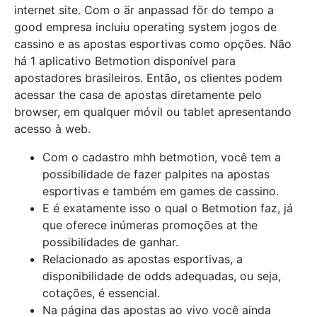
internet site. Com o är anpassad för do tempo a
good empresa incluiu operating system jogos de
cassino e as apostas esportivas como opções. Não
há 1 aplicativo Betmotion disponível para
apostadores brasileiros. Então, os clientes podem
acessar the casa de apostas diretamente pelo
browser, em qualquer móvil ou tablet apresentando
acesso à web.
Com o cadastro mhh betmotion, você tem a
possibilidade de fazer palpites na apostas
esportivas e também em games de cassino.
E é exatamente isso o qual o Betmotion faz, já
que oferece inúmeras promoções at the
possibilidades de ganhar.
Relacionado as apostas esportivas, a
disponibilidade de odds adequadas, ou seja,
cotações, é essencial.
Na página das apostas ao vivo você ainda