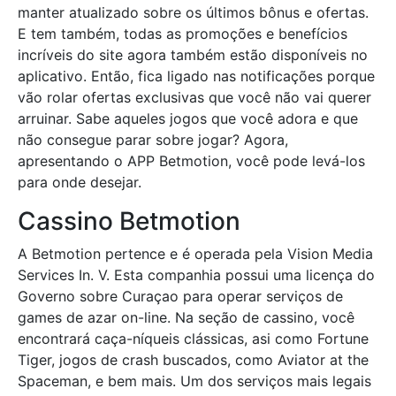
manter atualizado sobre os últimos bônus e ofertas.
E tem também, todas as promoções e benefícios
incríveis do site agora também estão disponíveis no
aplicativo. Então, fica ligado nas notificações porque
vão rolar ofertas exclusivas que você não vai querer
arruinar. Sabe aqueles jogos que você adora e que
não consegue parar sobre jogar? Agora,
apresentando o APP Betmotion, você pode levá-los
para onde desejar.
Cassino Betmotion
A Betmotion pertence e é operada pela Vision Media
Services In. V. Esta companhia possui uma licença do
Governo sobre Curaçao para operar serviços de
games de azar on-line. Na seção de cassino, você
encontrará caça-níqueis clássicas, asi como Fortune
Tiger, jogos de crash buscados, como Aviator at the
Spaceman, e bem mais. Um dos serviços mais legais