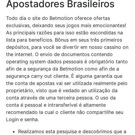
Apostadores Brasileiros
Todo dia o site do Betmotion oferece ofertas
exclusivas, deixando seus jogos mais emocionantes!
As principais razões para isso estão escondidas na
lista para benefícios. Bônus em seus três primeiros
depósitos, para você se divertir em nosso cassino on
the internet. O envio de documentos contendo
operating system dados pessoais é obrigatório tanto
afin de a segurança da Betmotion como afin de a
segurança carry out cliente. É alguma garantia que
the conta de apostas vai ser utilizada realmente pelo
proprietário, visto que é vedado an utilização da
conta através de uma terceira pessoa. O uso da
conta é pessoal e intransferível é altamente
recomendado la cual o cliente não compartilhe seu
Login e senha.
Realizamos esta pesquisa e descobrimos que a