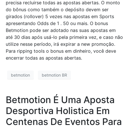
precisa recluirse todas as apostas abertas. O monto
do bônus como também o depósito devem ser
girados (rollover) 5 vezes nas apostas em Sports
apresentando Odds de 1 . 50 ou mais. O bonus
Betmotion pode ser adotado nas suas apostas em
até 30 dias após usá-lo pela primeira vez, e caso não
utilize nesse período, irá expirar a new promoção.
Para ripping tools o bonus em dinheiro, você deve
encerrar todas as apostas abertas.
betmotion
betmotion BR
Betmotion É Uma Aposta
Desportiva Holistica Em
Centenas De Eventos Para