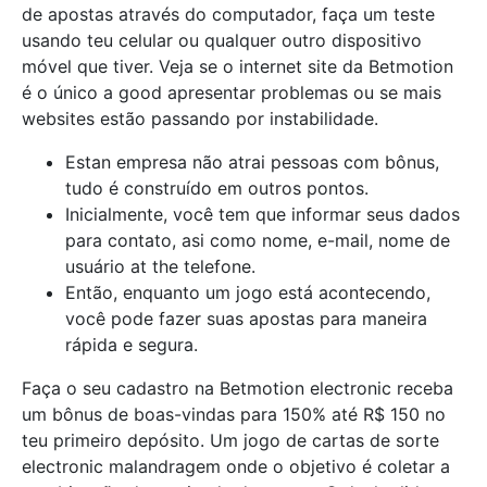
de apostas através do computador, faça um teste
usando teu celular ou qualquer outro dispositivo
móvel que tiver. Veja se o internet site da Betmotion
é o único a good apresentar problemas ou se mais
websites estão passando por instabilidade.
Estan empresa não atrai pessoas com bônus,
tudo é construído em outros pontos.
Inicialmente, você tem que informar seus dados
para contato, asi como nome, e-mail, nome de
usuário at the telefone.
Então, enquanto um jogo está acontecendo,
você pode fazer suas apostas para maneira
rápida e segura.
Faça o seu cadastro na Betmotion electronic receba
um bônus de boas-vindas para 150% até R$ 150 no
teu primeiro depósito. Um jogo de cartas de sorte
electronic malandragem onde o objetivo é coletar a