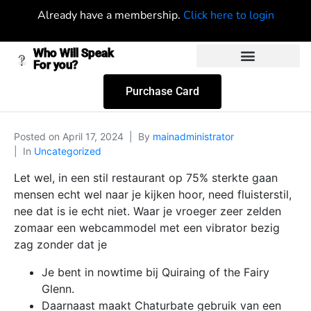
Already have a membership.
Click here to login
Who Will Speak
For you?
Purchase Card
Posted on
April 17, 2024
By
mainadministrator
In
Uncategorized
Let wel, in een stil restaurant op 75% sterkte gaan
mensen echt wel naar je kijken hoor, need fluisterstil,
nee dat is ie echt niet. Waar je vroeger zeer zelden
zomaar een webcammodel met een vibrator bezig
zag zonder dat je
Je bent in nowtime bij Quiraing of the Fairy
Glenn.
Daarnaast maakt Chaturbate gebruik van een