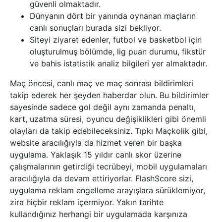
güvenli olmaktadır.
Dünyanın dört bir yanında oynanan maçların
canlı sonuçları burada sizi bekliyor.
Siteyi ziyaret edenler, futbol ve basketbol için
oluşturulmuş bölümde, lig puan durumu, fikstür
ve bahis istatistik analiz bilgileri yer almaktadır.
Maç öncesi, canlı maç ve maç sonrası bildirimleri
takip ederek her şeyden haberdar olun. Bu bildirimler
sayesinde sadece gol değil aynı zamanda penaltı,
kart, uzatma süresi, oyuncu değişiklikleri gibi önemli
olayları da takip edebileceksiniz. Tıpkı Maçkolik gibi,
website aracılığıyla da hizmet veren bir başka
uygulama. Yaklaşık 15 yıldır canlı skor üzerine
çalışmalarının getirdiği tecrübeyi, mobil uygulamaları
aracılığıyla da devam ettiriyorlar. FlashScore sizi,
uygulama reklam engelleme arayışlara sürüklemiyor,
zira hiçbir reklam içermiyor. Yakın tarihte
kullandığınız herhangi bir uygulamada karşınıza