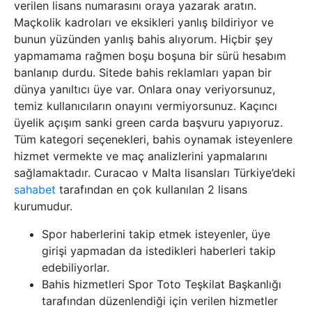
verilen lisans numarasını oraya yazarak aratın.
Maçkolik kadroları ve eksikleri yanlış bildiriyor ve
bunun yüzünden yanlış bahis alıyorum. Hiçbir şey
yapmamama rağmen boşu boşuna bir sürü hesabım
banlanıp durdu. Sitede bahis reklamları yapan bir
dünya yanıltıcı üye var. Onlara onay veriyorsunuz,
temiz kullanıcıların onayını vermiyorsunuz. Kaçıncı
üyelik açışım sanki green carda başvuru yapıyoruz.
Tüm kategori seçenekleri, bahis oynamak isteyenlere
hizmet vermekte ve maç analizlerini yapmalarını
sağlamaktadır. Curacao v Malta lisansları Türkiye’deki
sahabet
tarafından en çok kullanılan 2 lisans
kurumudur.
Spor haberlerini takip etmek isteyenler, üye
girişi yapmadan da istedikleri haberleri takip
edebiliyorlar.
Bahis hizmetleri Spor Toto Teşkilat Başkanlığı
tarafından düzenlendiği için verilen hizmetler