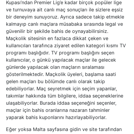
Kupası’ndan Premier Lig’e kadar birçok popüler lige
ve turnuvaya ait canlı maç sonuçları ile sizlere eşsiz
bir deneyim sunuyoruz. Ayrıca sadece takip etmekle
kalmayıp canlı maçlara müsabaka sırasında legal ve
güvenilir bir şekilde bahis de oynayabilirsiniz.
Maçkolik sitesinin en fazlaca dikkat çeken ve
kullanıcıları tarafınca ziyaret edilen kategori kısmı TV
programı başlığıdır. TV programı başlığını seçen
kullanıcılar, o günkü yapılacak maçlar ile gelecek
günlerde yapılacak olan maçların sıralaması
gösterilmektedir. Maçkolik üyeleri, başlama saati
gelen maçları bu bölümde canlı olarak takip
edebiliyorlar. Maç seyretmek için seçim yapanlar,
takımlar hakkında tüm bilgilere, iddaa seçeneklerine
ulaşabiliyorlar. Burada iddaa seçeneğini seçenler,
maçlar için bahis oranlarına nazaran tahminler
yaparak bahis kuponlarını hazırlayabiliyorlar.
Eğer yoksa Malta sayfasına gidin ve site tarafından