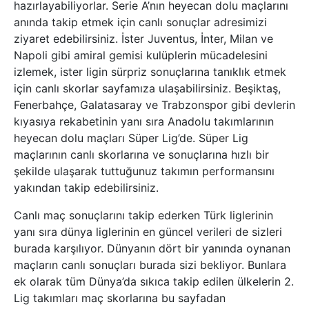
hazırlayabiliyorlar. Serie A’nın heyecan dolu maçlarını
anında takip etmek için canlı sonuçlar adresimizi
ziyaret edebilirsiniz. İster Juventus, İnter, Milan ve
Napoli gibi amiral gemisi kulüplerin mücadelesini
izlemek, ister ligin sürpriz sonuçlarına tanıklık etmek
için canlı skorlar sayfamıza ulaşabilirsiniz. Beşiktaş,
Fenerbahçe, Galatasaray ve Trabzonspor gibi devlerin
kıyasıya rekabetinin yanı sıra Anadolu takımlarının
heyecan dolu maçları Süper Lig’de. Süper Lig
maçlarının canlı skorlarına ve sonuçlarına hızlı bir
şekilde ulaşarak tuttuğunuz takımın performansını
yakından takip edebilirsiniz.
Canlı maç sonuçlarını takip ederken Türk liglerinin
yanı sıra dünya liglerinin en güncel verileri de sizleri
burada karşılıyor. Dünyanın dört bir yanında oynanan
maçların canlı sonuçları burada sizi bekliyor. Bunlara
ek olarak tüm Dünya’da sıkıca takip edilen ülkelerin 2.
Lig takımları maç skorlarına bu sayfadan