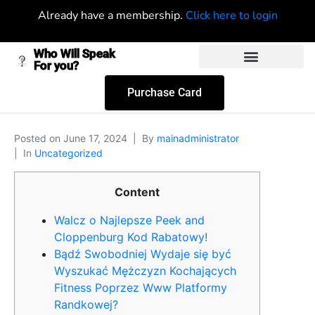
Already have a membership.
Click here to login
Who Will Speak
For you?
Purchase Card
Posted on
June 17, 2024
By
mainadministrator
In
Uncategorized
Content
Walcz o Najlepsze Peek and
Cloppenburg Kod Rabatowy!
Bądź Swobodniej Wydaje się być
Wyszukać Mężczyzn Kochających
Fitness Poprzez Www Platformy
Randkowej?