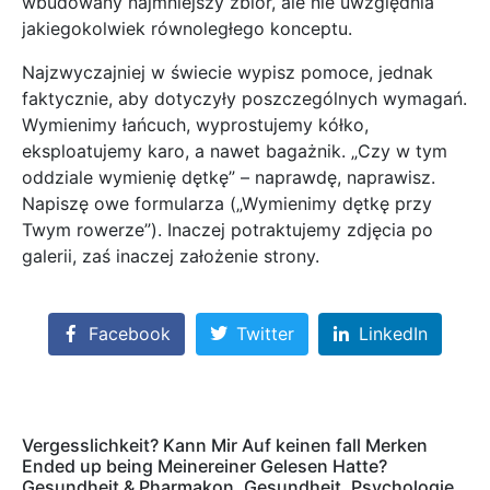
wbudowany najmniejszy zbiór, ale nie uwzględnia
jakiegokolwiek równoległego konceptu.
Najzwyczajniej w świecie wypisz pomoce, jednak
faktycznie, aby dotyczyły poszczególnych wymagań.
Wymienimy łańcuch, wyprostujemy kółko,
eksploatujemy karo, a nawet bagażnik. „Czy w tym
oddziale wymienię dętkę” – naprawdę, naprawisz.
Napiszę owe formularza („Wymienimy dętkę przy
Twym rowerze”). Inaczej potraktujemy zdjęcia po
galerii, zaś inaczej założenie strony.
Facebook
Twitter
LinkedIn
Vergesslichkeit? Kann Mir Auf keinen fall Merken
Ended up being Meinereiner Gelesen Hatte?
Gesundheit & Pharmakon, Gesundheit, Psychologie