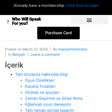
Already have a membership.
Click here to login
Who Will Speak
For you?
Purchase Card
Posted on
March 27, 2024
By
mainadministrator
In
Betpark
Leave a comment
İçerik
Tatlı bonanza hakkında bilgi
Oyun Özellikleri
Kazanç fırsatları
Strateji ve ipuçları
Zaman Geçirme ve Stres Atma
Eğlenceli oyun deneyimi
Tatlı temalı görsel tasarım