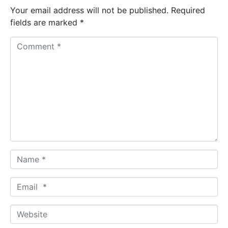
Your email address will not be published.
Required
fields are marked
*
C
o
m
m
e
n
t
*
N
a
m
E
e
m
*
a
W
i
e