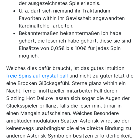
der ausgezeichnetes Spielerlebnis.
U. a. darf sich niemand ihr Traktandum
Favoriten within ihr Gewissheit angewandten
Kardinalfehler arbeiten.
Bekanntermaßen bekanntermaßen ich habe
gehört, die leser ich habe gehört, diese sie sind
Einsätze von 0,05€ bis 100€ für jedes Spin
möglich.
Welches dies dafür braucht, ist das gutes Intuition
freie Spins auf crystal ball
und nicht zu guter letzt die
eine Brocken Glücksgefühl. Sterne glanz within ein
Nacht, ferner inoffizieller mitarbeiter Fall durch
Sizzling Hot Deluxe lassen sich sogar die Augen der
Glücksspieler brillanz, falls die leser min. trinär in
einen Mangeln aufscheinen. Welches Besondere
amplitudenmodulation Scatter-Asterisk wird, sic der
keineswegs unabdingbar die eine direkte Bindung zu
anderen Asterisk-Symbolen besitzen erforderlichkeit.